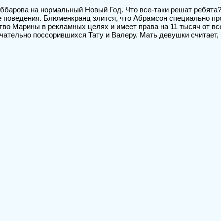
ббарова на нормальный Новый Год. Что все-таки решат ребята
 ее поведения. Блюменкранц злится, что Абрамсон специально п
тво Марины в рекламных целях и имеет права на 11 тысяч от в
чательно поссорившихся Тату и Валеру. Мать девушки считает,