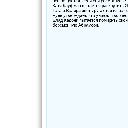
ней общается, если они расстались?
Катя Кауфман пытается раскрутить Я
Тата и Валера опять ругаются из-за
Чуев утверждает, что унижал творчес
Влад Кадони пытается помирить окон
беременную Абрамсон.