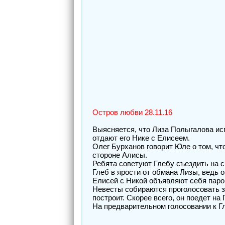
Остров любви 28.11.16
Выясняется, что Лиза Полыгалова исп
отдают его Нике с Елисеем.
Олег Бурханов говорит Юле о том, ч
стороне Алисы.
Ребята советуют Глебу съездить на с
Глеб в ярости от обмана Лизы, ведь о
Елисей с Никой объявляют себя парой
Невесты собираются проголосовать за
построит. Скорее всего, он поедет н
На предварительном голосовании к Гл