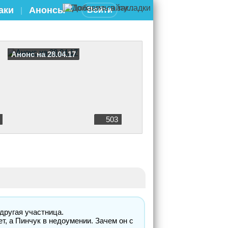
аки
Анонсы
Войти
|
Анонс на 28.04.17
503
другая участница.
т, а Пинчук в недоумении. Зачем он с