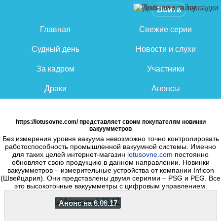
Войти
Главная
Свежие серии
Судный день
Новости и слухи
За кадром
Участники
Драки
Анонсы
https://lotusovne.com/ представляет своим покупателям новинки
вакуумметров
Без измерения уровня вакуума невозможно точно контролировать
работоспособность промышленной вакуумной системы. Именно
для таких целей интернет-магазин
lotusovne.com
постоянно
обновляет свою продукцию в данном направлении. Новинки
вакуумметров – измерительные устройства от компании Inficon
(Швейцария). Они представлены двумя сериями – PSG и PEG. Все
это высокоточные вакуумметры с цифровым управлением.
Анонс на 6.06.17