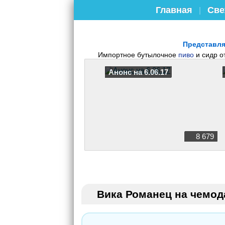
Главная
Све
|
Представля
Импортное бутылочное
пиво
и сидр о
Анонс на 6.06.17
8 679
Вика Романец на чемод