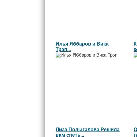
Илья Яббаров и Вика
К
Трэп...
к
Лиза Полыгалова Решила
О
вам спеть...
г