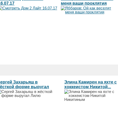
16.07.17
меня ваши проклятия
ергей Захарьяш в
Элина Камирен на яхте с
ёсткой форме выругал
хоккеистом Никитой...
илю...