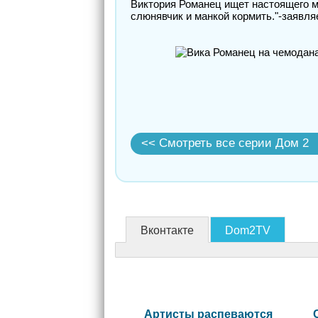
Виктория Романец ищет настоящего му
слюнявчик и манкой кормить."-заявля
<< Смотреть все серии Дом 2
Вконтакте
Dom2TV
Артисты распеваются