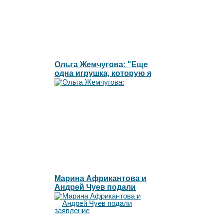
Ольга Жемчугова: "Еще
одна игрушка, которую я
готова сжечь"l
Марина Африкантова и
Андрей Чуев подали
заявление