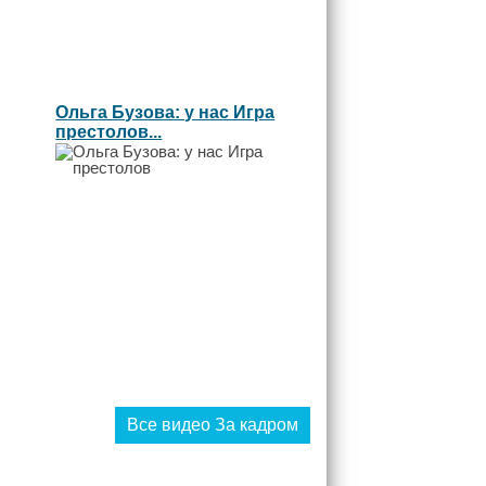
Ольга Бузова: у нас Игра
престолов...
Все видео За кадром