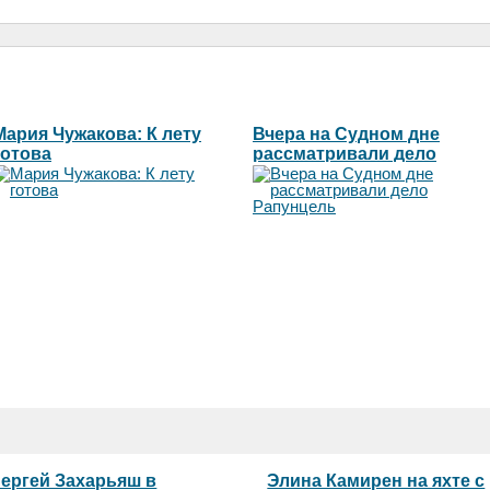
Мария Чужакова: К лету
Вчера на Судном дне
готова
рассматривали дело
Рапунцель
ергей Захарьяш в
Элина Камирен на яхте с