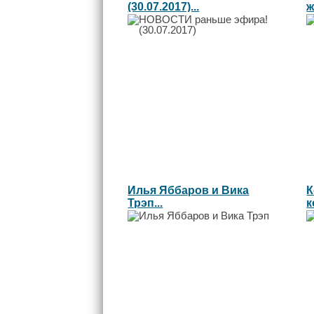
(30.07.2017)...
ж
Л
Илья Яббаров и Вика
К
Трэп...
к