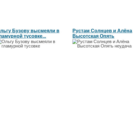
льгу Бузову высмеяли в
Рустам Солнцев и Алёна
ламурной тусовке...
Высотская Опять
неудача...