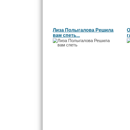
Лиза Полыгалова Решила
О
вам спеть...
г