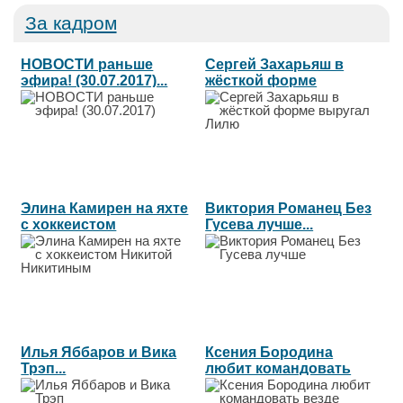
За кадром
НОВОСТИ раньше
Сергей Захарьяш в
эфира! (30.07.2017)...
жёсткой форме
выругал Лилю...
Элина Камирен на яхте
Виктория Романец Без
с хоккеистом
Гусева лучше...
Никитой...
Илья Яббаров и Вика
Ксения Бородина
Трэп...
любит командовать
везде...