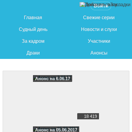
Войти
Главная
Свежие серии
Судный день
Новости и слухи
За кадром
Участники
Драки
Анонсы
Анонс на 6.06.17
18 419
Анонс на 05.06.2017