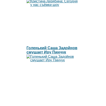
"Свадьба на миллион"
финал!
Голенький Саша Задойнов
смущает Иру Пинчук