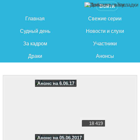
Войти
Главная
Свежие серии
Судный день
Новости и слухи
За кадром
Участники
Драки
Анонсы
Анонс на 6.06.17
18 419
Анонс на 05.06.2017