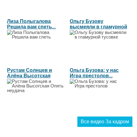
Лиза Полыгалова
Ольгу Бузову
Решила вам спеть...
высмеяли в гламурной
тусовке...
Рустам Солнцев и
Ольга Бузова: у нас
Алёна Высотская
Игра престолов...
Опять неудача...
Все видео За кадром