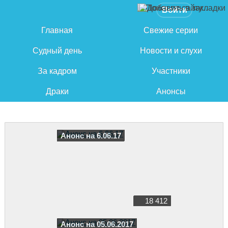
Войти
Главная
Свежие серии
Судный день
Новости и слухи
За кадром
Участники
Драки
Анонсы
Анонс на 6.06.17
18 412
Анонс на 05.06.2017