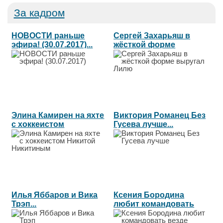
За кадром
НОВОСТИ раньше
Сергей Захарьяш в
эфира! (30.07.2017)...
жёсткой форме
выругал Лилю...
Элина Камирен на яхте
Виктория Романец Без
с хоккеистом
Гусева лучше...
Никитой...
Илья Яббаров и Вика
Ксения Бородина
Трэп...
любит командовать
везде...