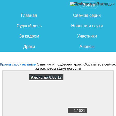
Войти
Главная
Свежие серии
Судный день
Новости и слухи
За кадром
Участники
Драки
Анонсы
Краны строительные
Ответим и подберем кран. Обратитесь сейчас
за расчетом staryj-gorod.ru
Анонс на 6.06.17
17 821