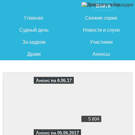
Войти
Главная
Свежие серии
Судный день
Новости и слухи
За кадром
Участники
Драки
Анонсы
Анонс на 6.06.17
5 604
Анонс на 05.06.2017