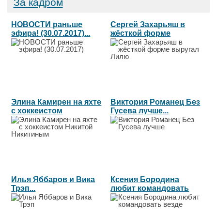
За кадром
НОВОСТИ раньше
Сергей Захарьяш в
эфира! (30.07.2017)...
жёсткой форме
выругал Лилю...
Элина Камирен на яхте
Виктория Романец Без
с хоккеистом
Гусева лучше...
Никитой...
Илья Яббаров и Вика
Ксения Бородина
Трэп...
любит командовать
везде...