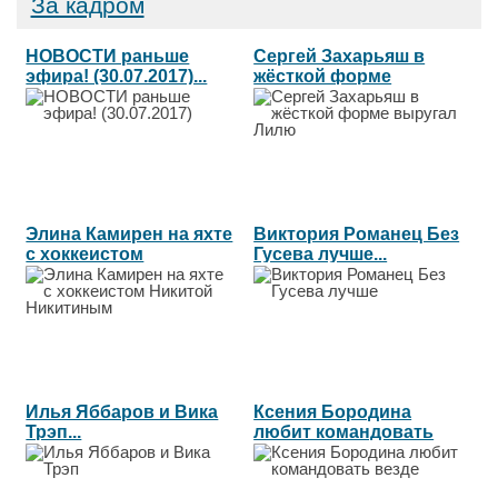
За кадром
НОВОСТИ раньше
Сергей Захарьяш в
эфира! (30.07.2017)...
жёсткой форме
выругал Лилю...
Элина Камирен на яхте
Виктория Романец Без
с хоккеистом
Гусева лучше...
Никитой...
Илья Яббаров и Вика
Ксения Бородина
Трэп...
любит командовать
везде...