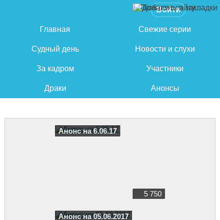
Войти
Главная
Свежие серии
Судный день
Новости и слухи
За кадром
Участники
Драки
Анонсы
Анонс на 6.06.17
5 750
Анонс на 05.06.2017