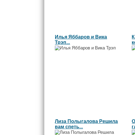
Илья Яббаров и Вика
К
Трэп...
к
Лиза Полыгалова Решила
О
вам спеть...
г