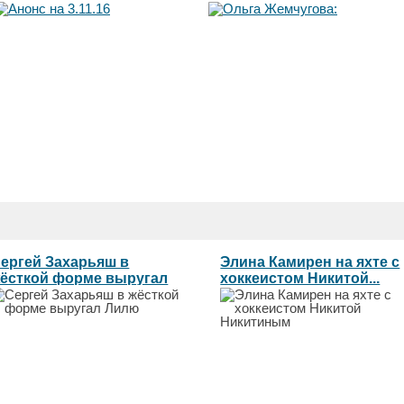
готова сжечь"l
ергей Захарьяш в
Элина Камирен на яхте с
ёсткой форме выругал
хоккеистом Никитой...
илю...