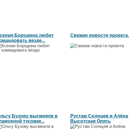
сения Бородина любит
Свежие новости проекта..
омандовать везде...
льгу Бузову высмеяли в
Рустам Солнцев и Алёна
ламурной тусовке...
Высотская Опять
неудача...