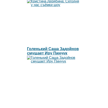
"Свадьба на миллион"
финал!
Голенький Саша Задойнов
смущает Иру Пинчук