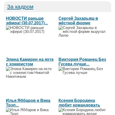
За кадром
НОВОСТИ раньше
Сергей Захарьяш в
эфира! (30.07.2017)...
жёсткой форме
выругал Лилю...
Элина Камирен на яхте
Виктория Романец Без
с хоккеистом
Гусева лучше...
Никитой...
Илья Яббаров и Вика
Ксения Бородина
Трэп...
любит командовать
везде...