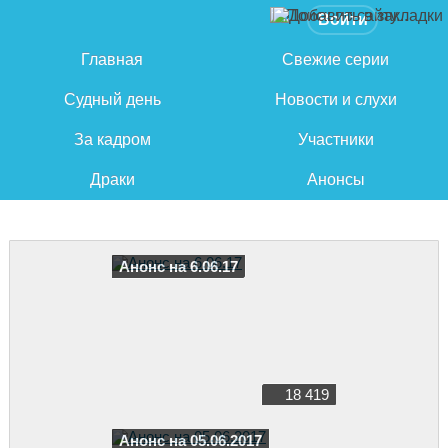
Войти
Главная
Свежие серии
Судный день
Новости и слухи
За кадром
Участники
Драки
Анонсы
Анонс на 6.06.17
18 419
Анонс на 05.06.2017