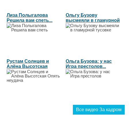
Лиза Полыгалова
Ольгу Бузову
Решила вам спеть...
высмеяли в гламурной
тусовке...
Рустам Солнцев и
Ольга Бузова: у нас
Алёна Высотская
Игра престолов...
Опять неудача...
Все видео За кадром