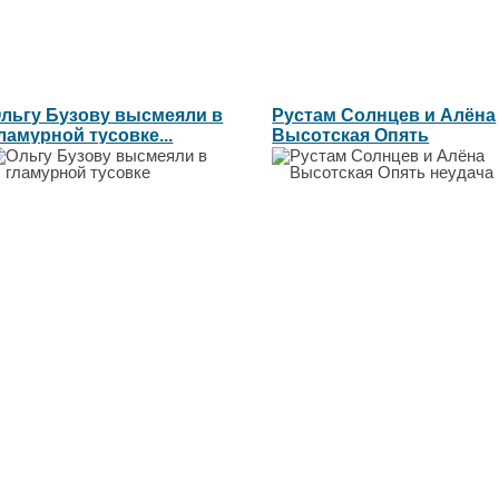
льгу Бузову высмеяли в
Рустам Солнцев и Алёна
ламурной тусовке...
Высотская Опять
неудача...