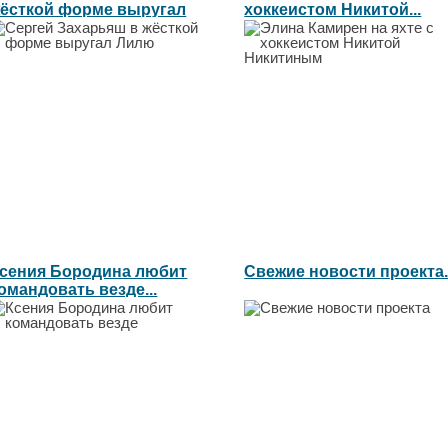
ёсткой форме выругал
хоккеистом Никитой...
илю...
сения Бородина любит
Свежие новости проекта..
омандовать везде...