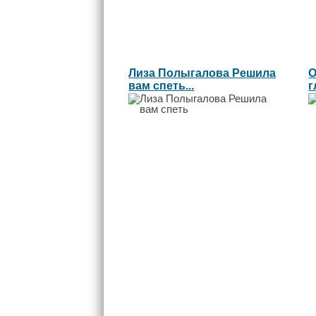
Лиза Полыгалова Решила
О
вам спеть...
г