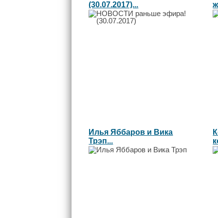
(30.07.2017)...
ж
Л
Илья Яббаров и Вика
К
Трэп...
к