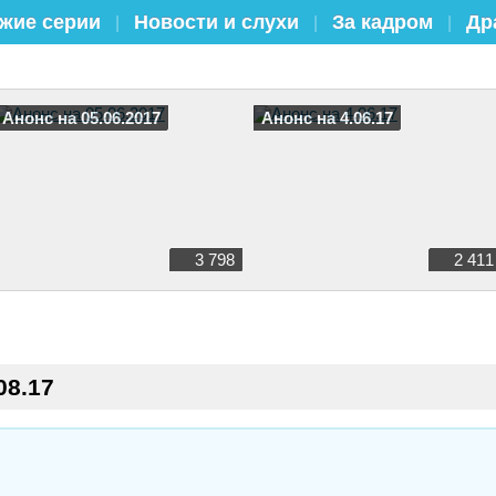
жие серии
Новости и слухи
За кадром
Др
|
|
|
Анонс на 05.06.2017
Анонс на 4.06.17
3 798
2 411
08.17