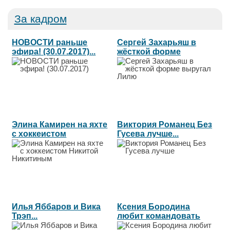
За кадром
НОВОСТИ раньше
Сергей Захарьяш в
эфира! (30.07.2017)...
жёсткой форме
выругал Лилю...
Элина Камирен на яхте
Виктория Романец Без
с хоккеистом
Гусева лучше...
Никитой...
Илья Яббаров и Вика
Ксения Бородина
Трэп...
любит командовать
везде...