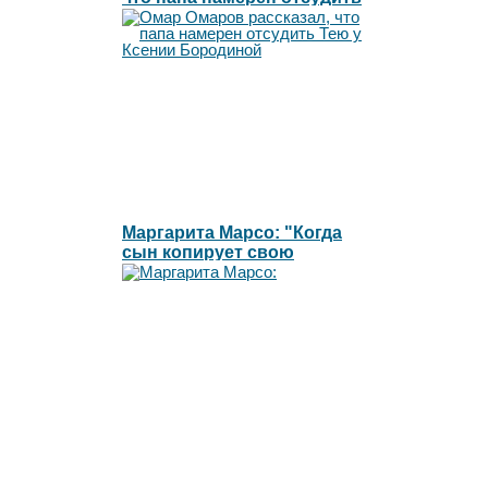
Тею у Ксении Бородиной
Маргарита Марсо: "Когда
сын копирует свою
сумасшедшую мамочку"