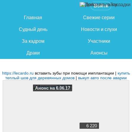
Войти
Главная
Свежие серии
Судный день
Новости и слухи
За кадром
Участники
Драки
Анонсы
https://lecardo.ru
вставить зубы при помощи имплантации |
купить
теплый шов для деревянных домов
|
выкуп авто после аварии
Анонс на 6.06.17
6 220