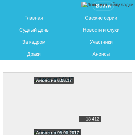
Войти
Главная
Свежие серии
Судный день
Новости и слухи
За кадром
Участники
Драки
Анонсы
Анонс на 6.06.17
18 412
Анонс на 05.06.2017