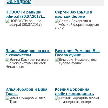
За кадром
НОВОСТИ раньше
Сергей Захарьяш в
эфира! (30.07.2017)...
жёсткой форме
выругал Лилю...
Элина Камирен на яхте
Виктория Романец Без
с хоккеистом
Гусева лучше...
Никитой...
Илья Яббаров и Вика
Ксения Бородина
Трэп...
любит командовать
везде...