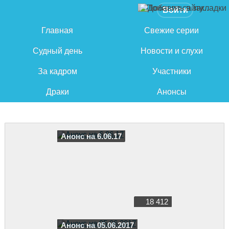
Войти
Главная
Свежие серии
Судный день
Новости и слухи
За кадром
Участники
Драки
Анонсы
Анонс на 6.06.17
18 412
Анонс на 05.06.2017