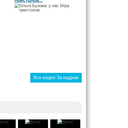
престолов...
Все видео За кадром