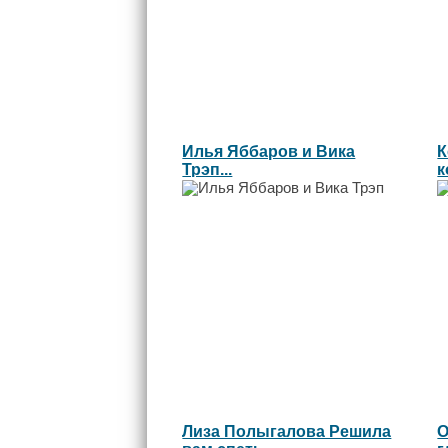
Илья Яббаров и Вика
К
Трэп...
к
Лиза Полыгалова Решила
О