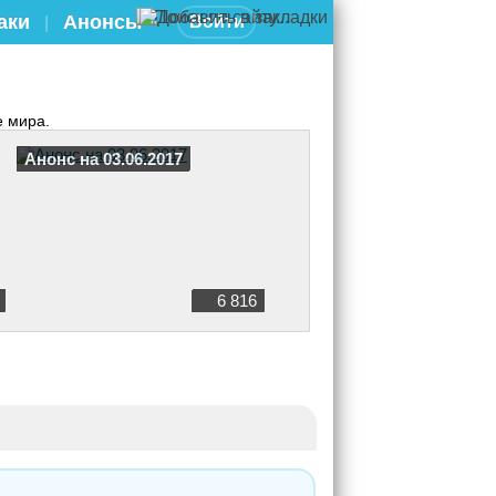
аки
Анонсы
Войти
|
е мира.
Анонс на 03.06.2017
6 816