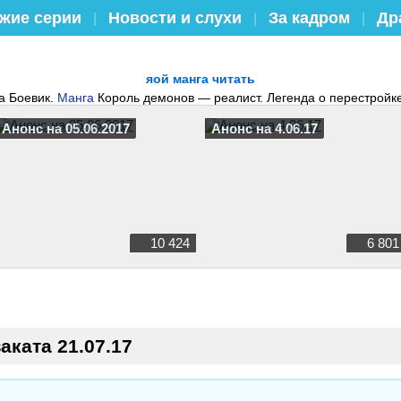
жие серии
Новости и слухи
За кадром
Др
|
|
|
яой манга читать
а Боевик.
Манга
Король демонов — реалист. Легенда о перестройк
Анонс на 05.06.2017
Анонс на 4.06.17
10 424
6 801
аката 21.07.17