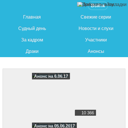
Войти
Главная
Свежие серии
Судный день
Новости и слухи
За кадром
Участники
Драки
Анонсы
Анонс на 6.06.17
10 366
Анонс на 05.06.2017