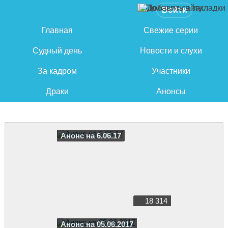
Войти
Главная
Свежие серии
Судный день
Новости и слухи
За кадром
Участники
Драки
Анонсы
Анонс на 6.06.17
18 314
Анонс на 05.06.2017