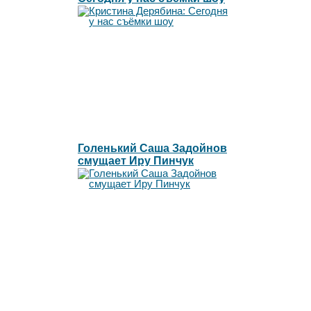
"Свадьба на миллион"
финал!
Голенький Саша Задойнов
смущает Иру Пинчук