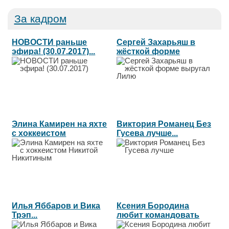
За кадром
НОВОСТИ раньше
Сергей Захарьяш в
эфира! (30.07.2017)...
жёсткой форме
выругал Лилю...
Элина Камирен на яхте
Виктория Романец Без
с хоккеистом
Гусева лучше...
Никитой...
Илья Яббаров и Вика
Ксения Бородина
Трэп...
любит командовать
везде...