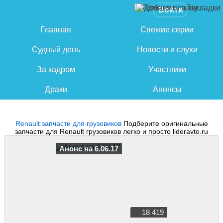
Войти
Главная
Свежие серии
Судный день
Новости и слухи
За кадром
Участники
Драки
Анонсы
Renault запчасти для грузовиков
Подберите оригинальные
запчасти для Renault грузовиков легко и просто lideravto.ru
Анонс на 6.06.17
18 419