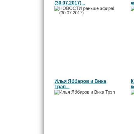
(30.07.2017)...
ж
Л
Илья Яббаров и Вика
К
Трэп...
к