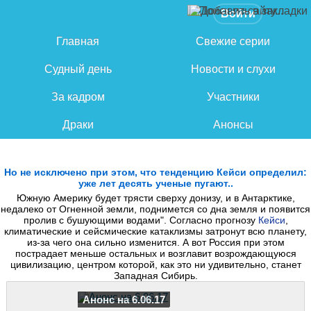
Войти
Главная
Свежие серии
Судный день
Новости и слухи
За кадром
Участники
Драки
Анонсы
Но не исключено при этом, что тенденцию Кейси определил:
уже лет десять ученые пугают..
Южную Америку будет трясти сверху донизу, и в Антарктике,
недалеко от Огненной земли, поднимется со дна земля и появится
пролив с бушующими водами". Согласно прогнозу
Кейси
,
климатические и сейсмические катаклизмы затронут всю планету,
из-за чего она сильно изменится. А вот Россия при этом
пострадает меньше остальных и возглавит возрождающуюся
цивилизацию, центром которой, как это ни удивительно, станет
Западная Сибирь.
Анонс на 6.06.17