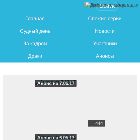
Войти
Главная
Свежие серии
Судный день
Новости
За кадром
Участники
Драки
Анонсы
Анонс на 7.05.17
444
Анонс на 6.05.17