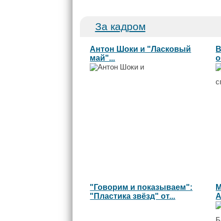
За кадром
Антон Шоки и "Ласковый
В
май"...
о
с
"Говорим и показываем":
М
"Пластика звёзд" от...
А
Б