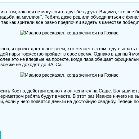
 о том, как они не могут жить друг без друга. Видимо, это все 
"Свадьба на миллион". Ребята даже решили объединиться с фина
, так как зрители все равно предпочли видеть в качестве побе
лов, и проект дает шанс всем, кто желает в этом году сыграть 
аждой пары торжество пройдет в свое время. Однако в данный мо
более это не впервые на проекте, когда пара обещает официальн
все же не доходят до ЗАГСа.
осить Костю, действительно ли он женится на Саше. Большинств
 периметром ребята будут вместе. В этот раз Иванов ничего не 
ой, если у него появятся деньги на достойную свадьбу. Теперь п