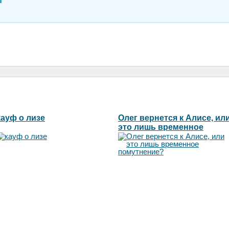
кауф о лизе
Олег вернется к Алисе, ил
это лишь временное
помутнение?