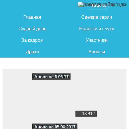
Войти
Главная
Свежие серии
Судный день
Новости и слухи
За кадром
Участники
Драки
Анонсы
Анонс на 6.06.17
18 412
Анонс на 05.06.2017