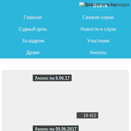
Войти
Главная
Свежие серии
Судный день
Новости и слухи
За кадром
Участники
Драки
Анонсы
Анонс на 6.06.17
18 412
Анонс на 05.06.2017