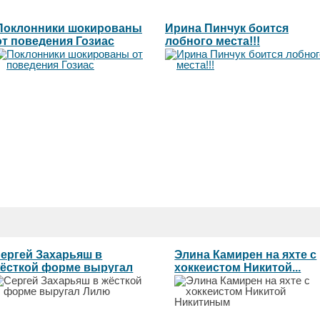
Поклонники шокированы
Ирина Пинчук боится
от поведения Гозиас
лобного места!!!
ергей Захарьяш в
Элина Камирен на яхте с
ёсткой форме выругал
хоккеистом Никитой...
илю...