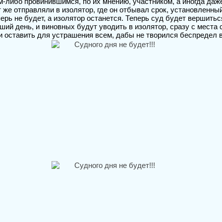
м-либо провинившимся, по их мнению, участником, а иногда даж
т же отправляли в изолятор, где он отбывал срок, установленны
перь не будет, а изолятор останется. Теперь суд будет вершить
ший день, и виновных будут уводить в изолятор, сразу с места
и оставить для устрашения всем, дабы не творился беспредел 