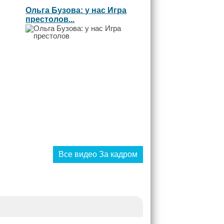
Ольга Бузова: у нас Игра
престолов...
Все видео За кадром