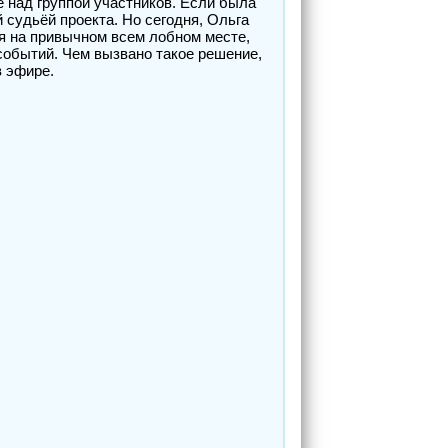
е над группой участников. Если была
й судьёй проекта. Но сегодня, Ольга
ся на привычном всем лобном месте,
 событий. Чем вызвано такое решение,
в эфире.