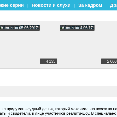
жие серии
Новости и слухи
За кадром
Др
|
|
|
Анонс на 05.06.2017
Анонс на 4.06.17
4 135
2 660
 был придуман «судный день», который максимально похож на н
аты и свидетели, в лице участников реалити-шоу. В специально