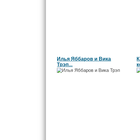
Илья Яббаров и Вика
К
Трэп...
к