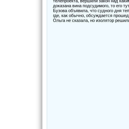
телепроекта, вершили закон над каки
доказана вина подсудимого, то его ту
Бузова объявила, что судного дня те
где, как обычно, обсуждается прошед
Ольга не сказала, но изолятор решил