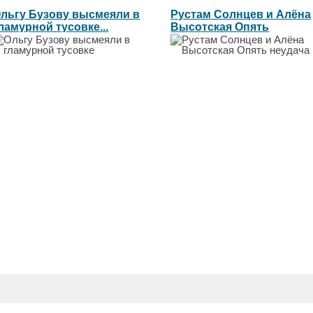
льгу Бузову высмеяли в
Рустам Солнцев и Алёна
ламурной тусовке...
Высотская Опять
неудача...