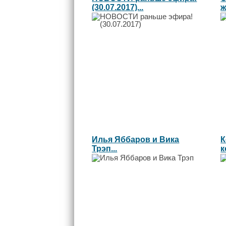
(30.07.2017)...
ж
Л
Илья Яббаров и Вика
К
Трэп...
к