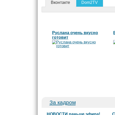
Вконтакте
Dom2TV
Руслана очень вкусно
готовит
За кадром
НОВОСТИ раньше эфира!
С