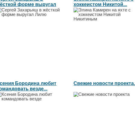
ёсткой форме выругал
хоккеистом Никитой...
илю...
сения Бородина любит
Свежие новости проекта..
омандовать везде...