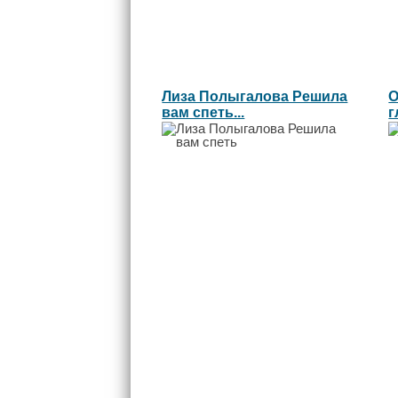
Лиза Полыгалова Решила
О
вам спеть...
г