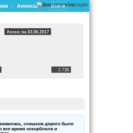
аки
Анонсы
Войти
|
Анонс на 03.06.2017
2 738
тановилась, слишком дорого было
го все время оскорбляли и