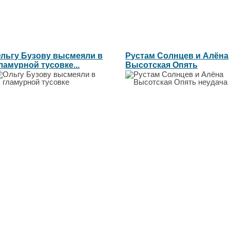
льгу Бузову высмеяли в
Рустам Солнцев и Алёна
ламурной тусовке...
Высотская Опять
неудача...