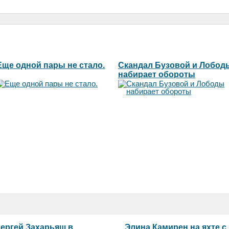
Еще одной пары не стало.
Скандал Бузовой и Лобод
набирает обороты
ергей Захарьяш в
Элина Камирен на яхте с