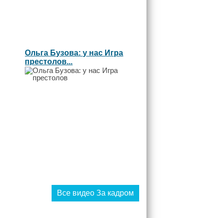
Ольга Бузова: у нас Игра
престолов...
Все видео За кадром