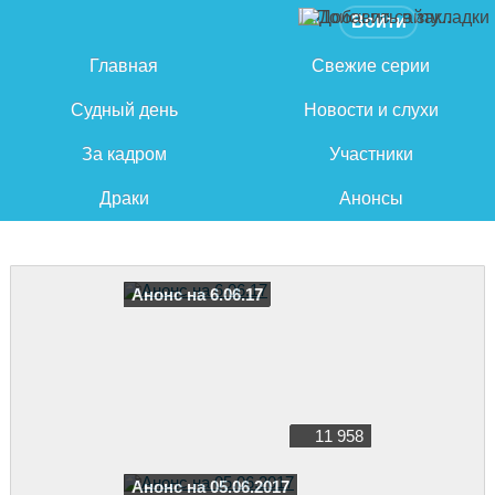
Войти
Главная
Свежие серии
Судный день
Новости и слухи
За кадром
Участники
Драки
Анонсы
Анонс на 6.06.17
11 958
Анонс на 05.06.2017