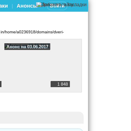
аки
Анонсы
Войти
|
 in/home/a0236918/domains/dveri-
Анонс на 03.06.2017
1 848