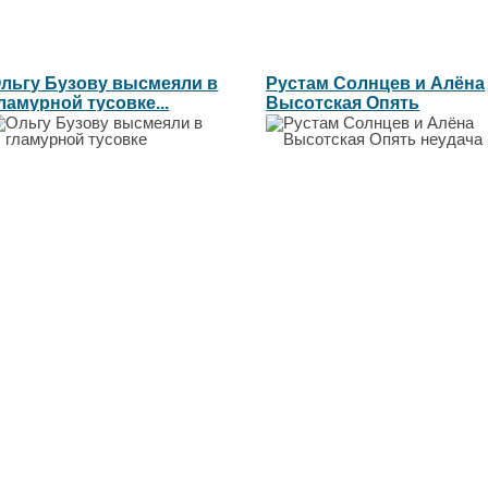
льгу Бузову высмеяли в
Рустам Солнцев и Алёна
ламурной тусовке...
Высотская Опять
неудача...