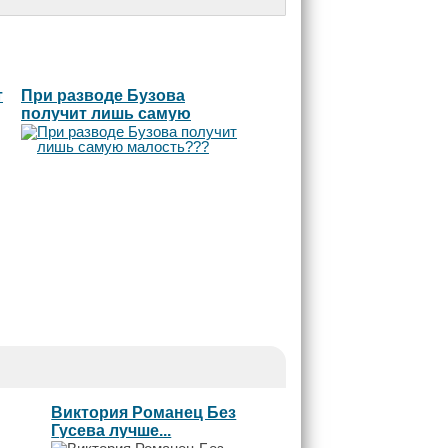
т
При разводе Бузова
получит лишь самую
малость???
Виктория Романец Без
Гусева лучше...