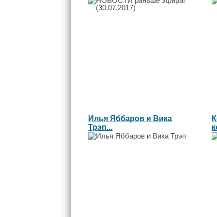
Л
Илья Яббаров и Вика
К
Трэп...
к