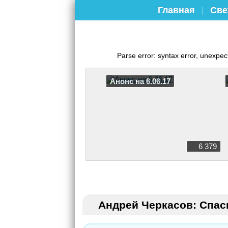
Главная
Све
|
Parse error: syntax error, unex
Анонс на 6.06.17
6 379
Андрей Черкасов: Спаси