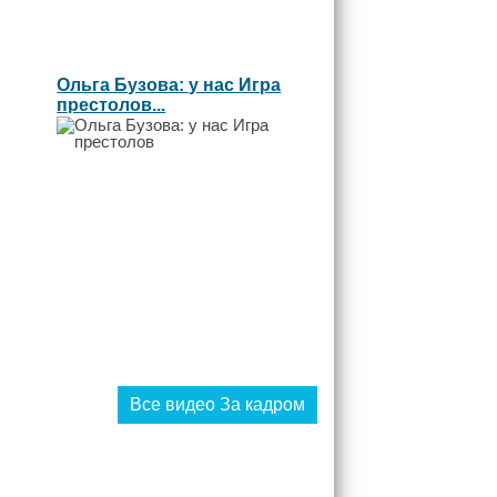
Ольга Бузова: у нас Игра
престолов...
Все видео За кадром