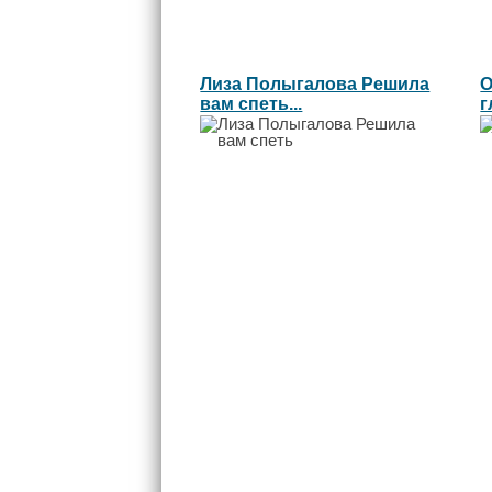
Лиза Полыгалова Решила
О
вам спеть...
г