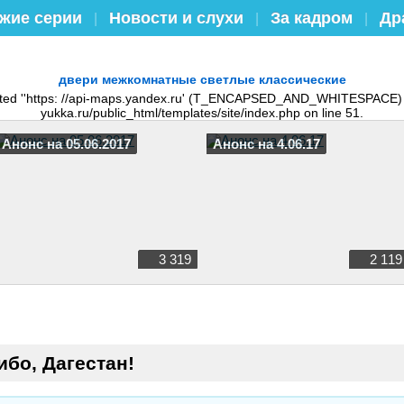
жие серии
Новости и слухи
За кадром
Др
|
|
|
двери межкомнатные светлые классические
pected ''https: //api-maps.yandex.ru' (T_ENCAPSED_AND_WHITESPACE)
yukka.ru/public_html/templates/site/index.php on line 51.
Анонс на 05.06.2017
Анонс на 4.06.17
3 319
2 119
бо, Дагестан!