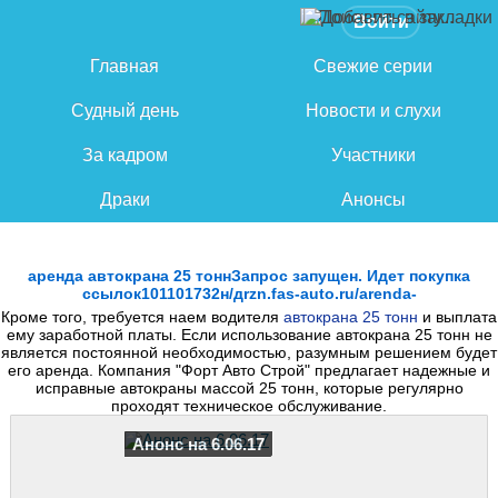
Войти
Главная
Свежие серии
Судный день
Новости и слухи
За кадром
Участники
Драки
Анонсы
аренда автокрана 25 тоннЗапрос запущен. Идет покупка
ссылок101101732н/дrzn.fas-auto.ru/arenda-
Кроме того, требуется наем водителя
автокрана 25 тонн
и выплата
ему заработной платы. Если использование автокрана 25 тонн не
является постоянной необходимостью, разумным решением будет
его аренда. Компания "Форт Авто Строй" предлагает надежные и
исправные автокраны массой 25 тонн, которые регулярно
проходят техническое обслуживание.
Анонс на 6.06.17