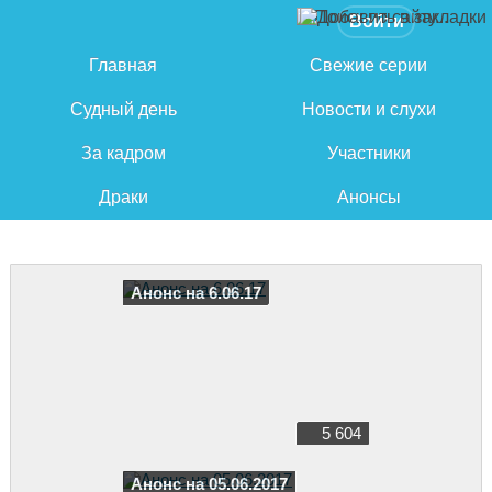
Войти
Главная
Свежие серии
Судный день
Новости и слухи
За кадром
Участники
Драки
Анонсы
Анонс на 6.06.17
5 604
Анонс на 05.06.2017