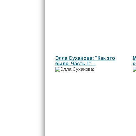
Элла Суханова: "Как это
М
было. Часть 1"...
с