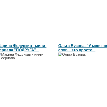
арина Федункив - мини-
Ольга Бузова: "У меня не
ериала "ПОДРУГА"...
слов... это просто...