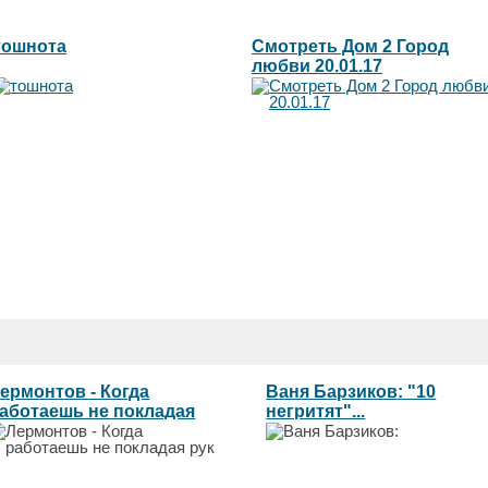
тошнота
Смотреть Дом 2 Город
любви 20.01.17
ермонтов - Когда
Ваня Барзиков: "10
аботаешь не покладая
негритят"...
ук...