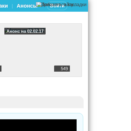
аки
Анонсы
Войти
|
Анонс на 02.02.17
549