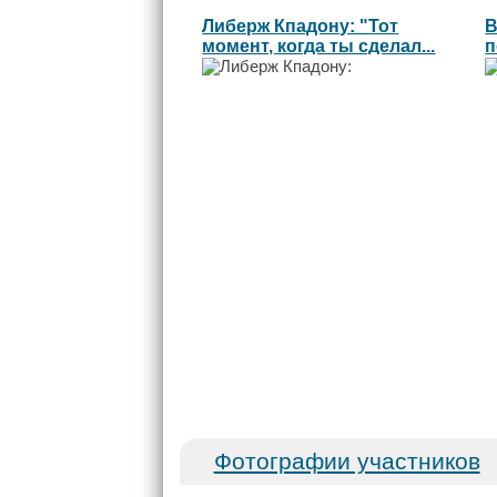
Либерж Кпадону: "Тот
В
момент, когда ты сделал...
п
к
Фотографии участников