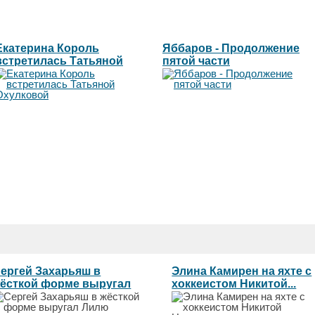
Екатерина Король
Яббаров - Продолжение
встретилась Татьяной
пятой части
Охулковой
ергей Захарьяш в
Элина Камирен на яхте с
ёсткой форме выругал
хоккеистом Никитой...
илю...