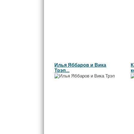
Илья Яббаров и Вика
К
Трэп...
к