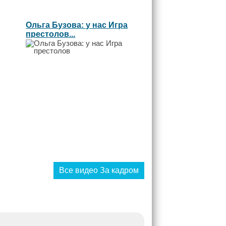
Ольга Бузова: у нас Игра
престолов...
Все видео За кадром