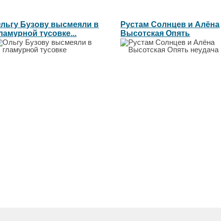
льгу Бузову высмеяли в
Рустам Солнцев и Алёна
ламурной тусовке...
Высотская Опять
неудача...