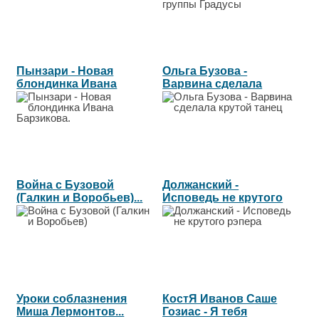
Пынзари - Новая
Ольга Бузова -
блондинка Ивана
Варвина сделала
Барзикова....
крутой танец...
Война с Бузовой
Должанский -
(Галкин и Воробьев)...
Исповедь не крутого
рэпера...
Уроки соблазнения
КостЯ Иванов Саше
Миша Лермонтов...
Гозиас - Я тебя