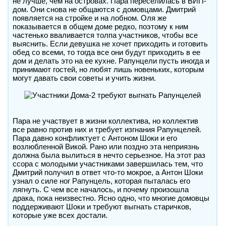
не лучше, чем на островах. Пара переселилась в ВИП-
дом. Они снова не общаются с домовцами. Дмитрий
появляется на стройке и на лобном. Оля же
показывается в общем доме редко, поэтому к ним
частенько вваливается толпа участников, чтобы все
выяснить. Если девушка не хочет приходить и готовить
обед со всеми, то тогда все они будут приходить в ее
дом и делать это на ее кухне. Рапунцели пусть иногда и
принимают гостей, но любят лишь новеньких, которым
могут давать свои советы и учить жизни.
Пара не участвует в жизни коллектива, но коллектив
все равно против них и требует изгнания Рапунцелей.
Пара давно конфликтует с Антоном Шоки и его
возлюбленной Викой. Рано или поздно эта неприязнь
должна была вылиться в нечто серьезное. На этот раз
ссора с молодыми участниками завершилась тем, что
Дмитрий получил в ответ что-то мокрое, а Антон Шоки
узнал о силе ног Рапунцель, которая пыталась его
лягнуть. С чем все началось, и почему произошла
драка, пока неизвестно. Ясно одно, что многие домовцы
поддерживают Шоки и требуют выгнать старичков,
которые уже всех достали.