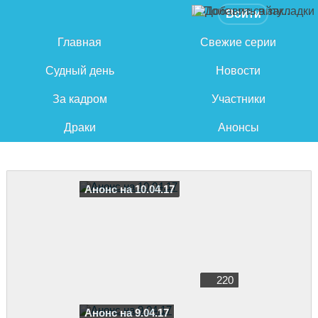
Войти
Главная
Свежие серии
Судный день
Новости
За кадром
Участники
Драки
Анонсы
Анонс на 10.04.17
220
Анонс на 9.04.17