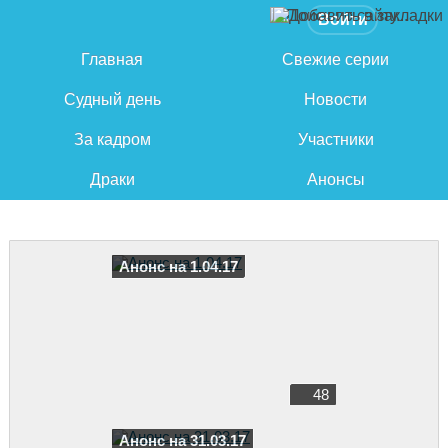
Войти
Главная
Свежие серии
Судный день
Новости
За кадром
Участники
Драки
Анонсы
Анонс на 1.04.17
48
Анонс на 31.03.17