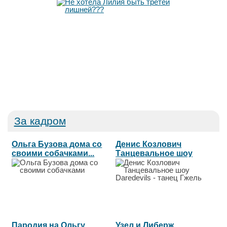
За кадром
Ольга Бузова дома со
Денис Козлович
своими собачками...
Танцевальное шоу
Daredevils -...
Пародия на Ольгу
Узел и Либерж