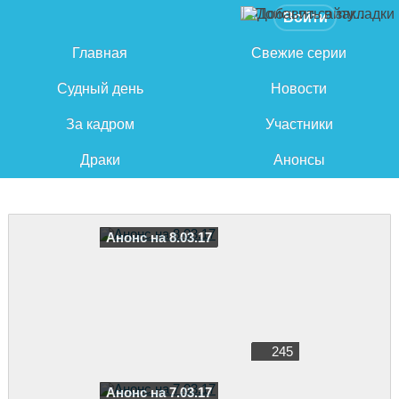
Войти
Главная
Свежие серии
Судный день
Новости
За кадром
Участники
Драки
Анонсы
Анонс на 8.03.17
245
Анонс на 7.03.17