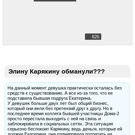
626
Элину Карякину обманули???
На данный момент девушка практически осталась без
средств к существованию. А все из-за того, что ее
подставила бывшая подруга Екатерина.
У девушек больше двух лет был общий бизнес,
который они вели без претензий друг к другу. Но в
последнее время коллега бывшей участницы Дома-2
просто перестала выходить с ней на связь и
заблокировала в социальных сетях. Эта ситуация
серьезно беспокоит Карякину, ведь деньги, которые ей
должна Екатерина, она планировала потратить на