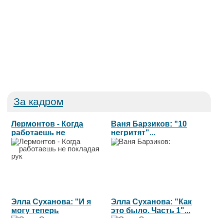
За кадром
Лермонтов - Когда
Ваня Барзиков: "10
работаешь не
негритят"...
покладая рук...
Элла Суханова: "И я
Элла Суханова: "Как
могу теперь
это было. Часть 1"...