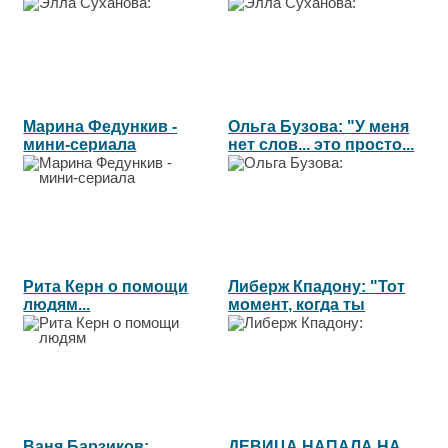
пользоваться...
Марина Федункив -
Ольга Бузова: "У меня
мини-сериала
нет слов... это просто...
"ПОДРУГА"...
Рита Керн о помощи
Либерж Кпадону: "Тот
людям...
момент, когда ты
сделал...
Ваня Барзиков:
ДЕВИЦА НАПАЛА НА