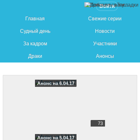
Войти
Главная
Свежие серии
Судный день
Новости
За кадром
Участники
Драки
Анонсы
Анонс на 6.04.17
73
Анонс на 5.04.17