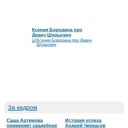
Ксения Бородина про
Диану Шурыгину
За кадром
Саша Артемова
История успеха
примеряет свадебное
Андрей Черкасов