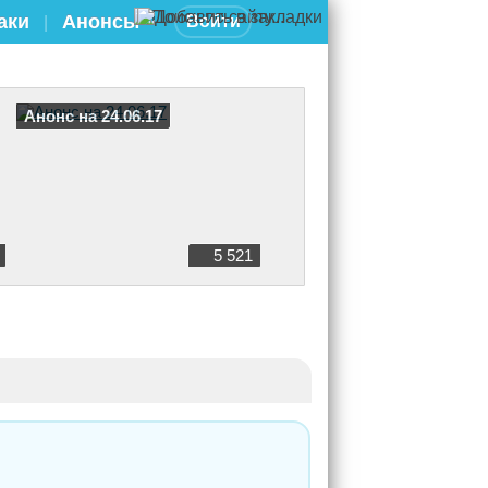
аки
Анонсы
Войти
|
Анонс на 24.06.17
5 521