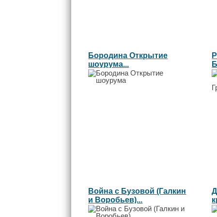
Бородина Открытие
P
шоурума...
Б
г
Война с Бузовой (Галкин
Д
и Воробьев)...
к