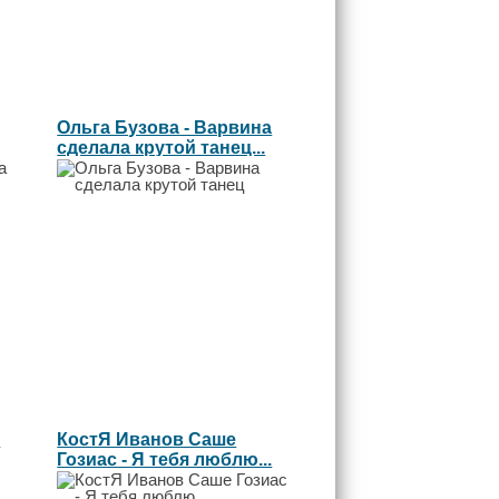
Ольга Бузова - Варвина
сделала крутой танец...
а
КостЯ Иванов Саше
Гозиас - Я тебя люблю...