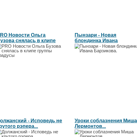
RO Новости Ольга
Пынзари - Новая
узова снялась в клипе
блондинка Ивана
руппы...
Барзикова....
олжанский - Исповедь не
Уроки соблазнения Миш
рутого рэпера...
Лермонтов...